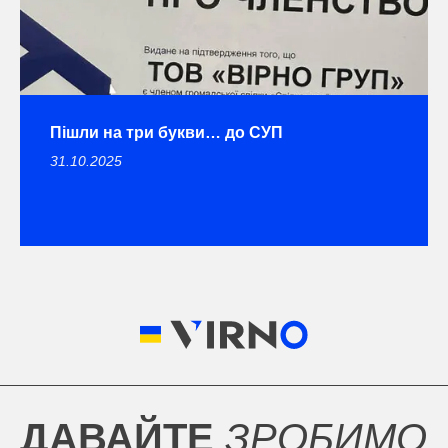
Пішли на три букви… до СУП
31.10.2025
ДАВАЙТЕ
ЗРОБИМО