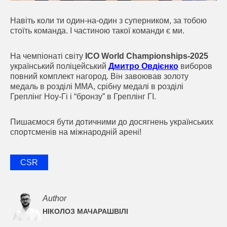
Навіть коли ти один-на-один з суперником, за тобою
стоїть команда. І частиною такої команди є ми.
На чемпіонаті світу
ICO World Championships-2025
український поліцейський
Дмитро Овдієнко
виборов
повний комплект нагород. Він завоював золоту
медаль в розділі MMA, срібну медалі в розділі
Греплінг Ноу-Гі і “бронзу” в Греплінг ГІ.
Пишаємося бути дотичними до досягнень українських
спортсменів на міжнародній арені!
CSR
Author
НІКОЛОЗ МАЧАРАШВІЛІ