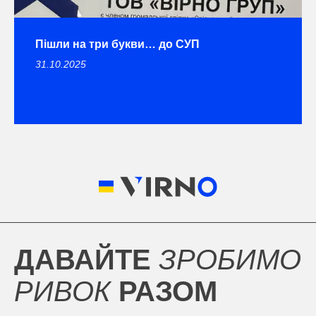
Пішли на три букви… до СУП
31.10.2025
ДАВАЙТЕ
ЗРОБИМО
РИВОК
РАЗОМ