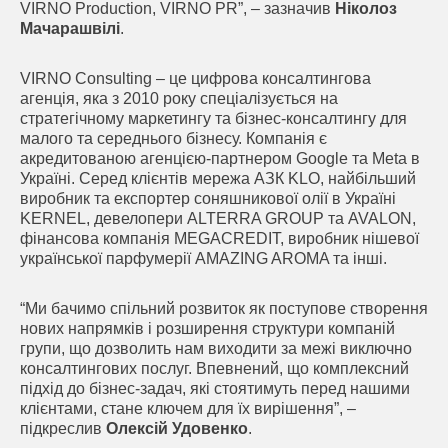
VIRNO Production, VIRNO PR”, – зазначив
Ніколоз
Мачарашвілі
.
VIRNO Consulting – це цифрова консалтингова
агенція, яка з 2010 року спеціалізується на
стратегічному маркетингу та бізнес-консалтингу для
малого та середнього бізнесу. Компанія є
акредитованою агенцією-партнером Google та Meta в
Україні. Серед клієнтів мережа АЗК KLO, найбільший
виробник та експортер соняшникової олії в Україні
KERNEL, девелопери ALTERRA GROUP та AVALON,
фінансова компанія MEGACREDIT, виробник нішевої
української парфумерії AMAZING AROMA та інші.
“Ми бачимо спільний розвиток як поступове створення
нових напрямків і розширення структури компаній
групи, що дозволить нам виходити за межі виключно
консалтингових послуг. Впевнений, що комплексний
підхід до бізнес-задач, які стоятимуть перед нашими
клієнтами, стане ключем для їх вирішення”, –
підкреслив
Олексій Удовенко
.