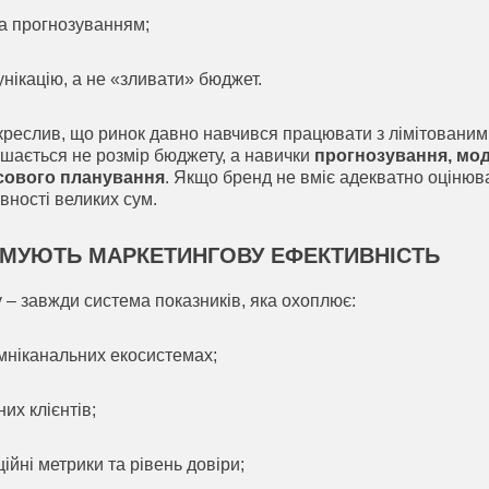
а прогнозуванням;
унікацію, а не «зливати» бюджет.
креслив, що ринок давно навчився працювати з лімітованим
шається не розмір бюджету, а навички
прогнозування, мо
нсового планування
. Якщо бренд не вміє адекватно оцінюва
явності великих сум.
РМУЮТЬ МАРКЕТИНГОВУ ЕФЕКТИВНІСТЬ
 – завжди система показників, яка охоплює:
мніканальних екосистемах;
них клієнтів;
ційні метрики та рівень довіри;