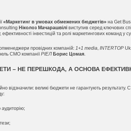
ії
«Маркетинг в умовах обмежених бюджетів»
на Get Busi
onsulting
Ніколоз Мачарашвілі
виступив серед ключових спі
 ефективності інвестицій та ролі маркетингових команд у су
топменеджери провідних компаній:
1+1 media
,
INTERTOP
Uk
нель СМО компанії
РІЕЛ
Борис Цомая
.
ТИ – НЕ ПЕРЕШКОДА, А ОСНОВА ЕФЕКТИВ
йно відзначили: великі бюджети не гарантують результату.
у:
 аудиторію;
тези;