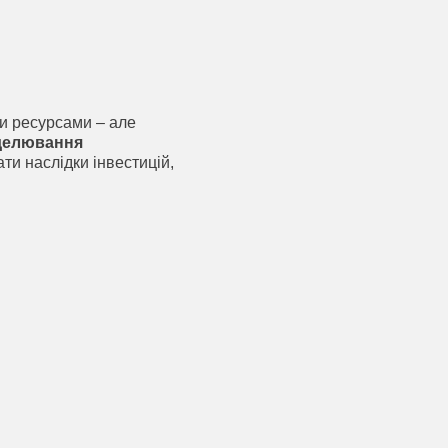
и ресурсами – але
делювання
ти наслідки інвестицій,