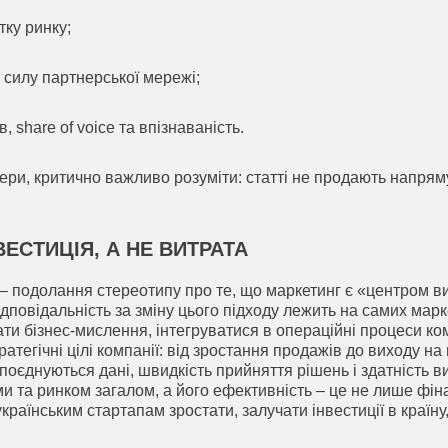
тку ринку;
і силу партнерської мережі;
, share of voice та впізнаваність.
ікери, критично важливо розуміти: статті не продають напря
ВЕСТИЦІЯ, А НЕ ВИТРАТА
 – подолання стереотипу про те, що маркетинг є «центром в
відповідальність за зміну цього підходу лежить на самих мар
и бізнес-мислення, інтегруватися в операційні процеси ком
ратегічні цілі компанії: від зростання продажів до виходу на
 поєднуються дані, швидкість прийняття рішень і здатність в
 та ринком загалом, а його ефективність – це не лише фіна
раїнським стартапам зростати, залучати інвестиції в країну