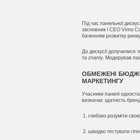
Під час панельної дискус
засновник і CEO Virno C
баченням розвитку ринку,
До дискусії долучилися 
та
znamy
. Модерував па
ОБМЕЖЕНІ БЮДЖЕ
МАРКЕТИНГУ
Учасники панелі односта
визначає здатність бренд
глибоко розуміти свою
швидко тестувати гіпо