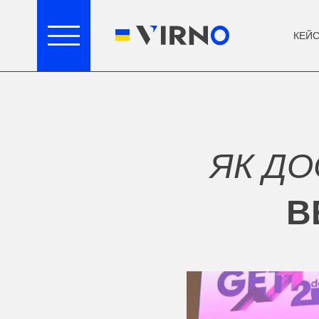
КЕЙ
ЯК ДО
В