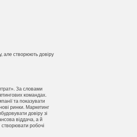
му, але створюють довіру
итрат». За словами
кетингових командах.
панії та показувати
 нові ринки. Маркетинг
ибудовувати довіру зі
нсова віддача, а й
, створювати робочі