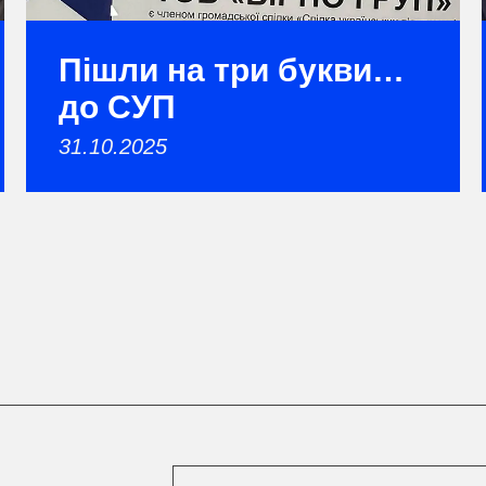
Пішли на три букви…
до СУП
31.10.2025