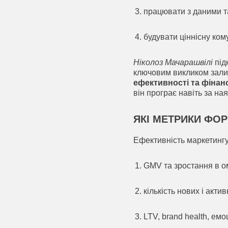
працювати з даними т
будувати ціннісну ком
Ніколоз Мачарашвілі
під
ключовим викликом зали
ефективності та фіна
він програє навіть за на
ЯКІ МЕТРИКИ ФО
Ефективність маркетингу
GMV та зростання в о
кількість нових і актив
LTV, brand health, емо