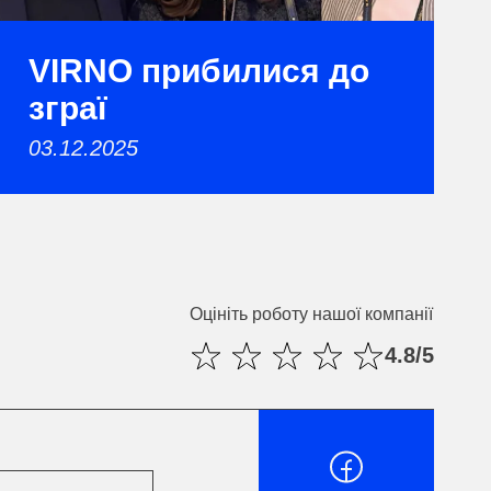
VIRNO прибилися до
зграї
03.12.2025
Оцініть роботу нашої компанії
4.8/5