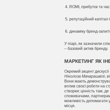
ROMI, прибуток та час
репутаційний капітал 
динаміку бренд-запитів
У піарі, як зазначили сп
– базовий актив бренду.
МАРКЕТИНГ ЯК ІН
Окремий акцент дискусії
Ніколоза Мачарашвілі
, 
Вони мають демонструват
вплив своєї роботи на ст
створює цінність там, де
споживачами, партнерами
можливість допомагати ук
місця.